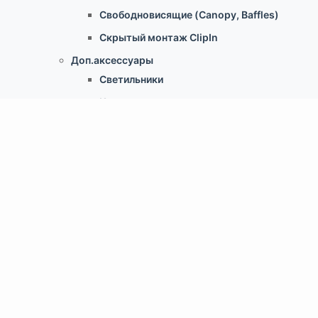
Свободновисящие (Canopy, Baffles)
Скрытый монтаж ClipIn
Доп.аксессуары
Светильники
Крепеж для потолка
Информация
Статьи о потолках
Торговые марки
Цвета RAL
Сертификаты
Подвесной в регионах
Документы
Услуги
Монтаж