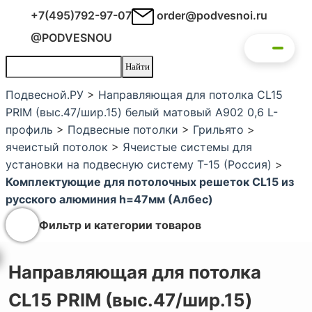
+7(495)792-97-07
order@podvesnoi.ru
@PODVESNOU
Подвесной.РУ
>
Направляющая для потолка CL15
PRIM (выс.47/шир.15) белый матовый А902 0,6 L-
профиль
>
Подвесные потолки
>
Грильято
>
ячеистый потолок
>
Ячеистые системы для
установки на подвесную систему Т-15 (Россия)
>
Комплектующие для потолочных решеток CL15 из
русского алюминия h=47мм (Албес)
Фильтр и категории товаров
Направляющая для потолка
CL15 PRIM (выс.47/шир.15)