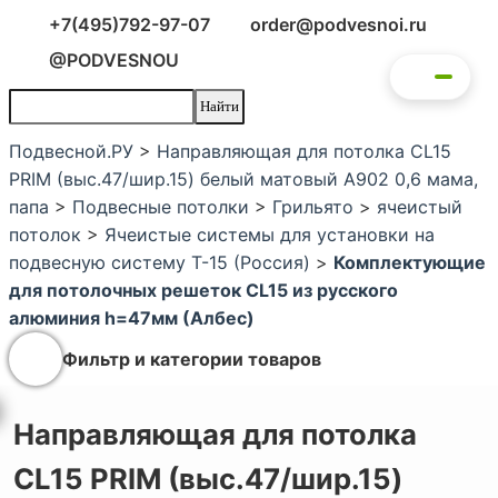
+7(495)792-97-07
order@podvesnoi.ru
@PODVESNOU
Подвесной.РУ
>
Направляющая для потолка CL15
PRIM (выс.47/шир.15) белый матовый А902 0,6 мама,
папа
>
Подвесные потолки
>
Грильято
>
ячеистый
потолок
>
Ячеистые системы для установки на
подвесную систему Т-15 (Россия)
>
Комплектующие
для потолочных решеток CL15 из русского
алюминия h=47мм (Албес)
Фильтр и категории товаров
Направляющая для потолка
CL15 PRIM (выс.47/шир.15)