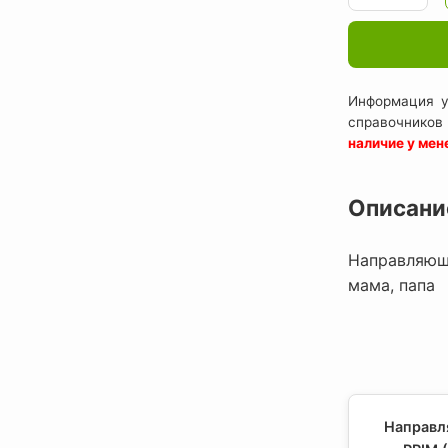
Информация у
справочников
наличие у ме
Описани
Направляюща
мама, папа
Направл