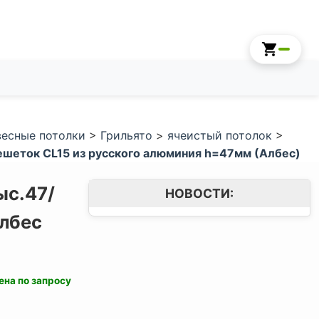
есные потолки
>
Грильято
>
ячеистый потолок
>
шеток CL15 из русского алюминия h=47мм (Албес)
ыс.47/
НОВОСТИ:
лбес
ена по запросу