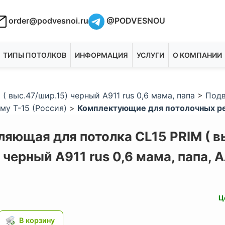
order@podvesnoi.ru
@PODVESNOU
ТИПЫ ПОТОЛКОВ
ИНФОРМАЦИЯ
УСЛУГИ
О КОМПАНИИ
 выс.47/шир.15) черный А911 rus 0,6 мама, папа
>
Подв
му Т-15 (Россия)
>
Комплектующие для потолочных ре
яющая для потолка CL15 PRIM ( в
 черный А911 rus 0,6 мама, папа,
А
Ц