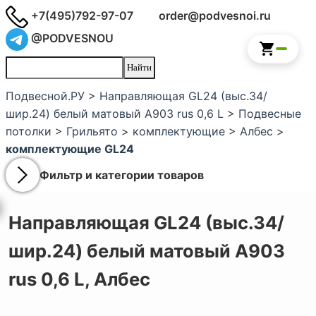
+7(495)792-97-07
order@podvesnoi.ru
@PODVESNOU
Подвесной.РУ
>
Направляющая GL24 (выс.34/
шир.24) белый матовый А903 rus 0,6 L
>
Подвесные
потолки
>
Грильято
>
комплектующие
>
Албес
>
комплектующие GL24
Фильтр и категории товаров
Направляющая GL24 (выс.34/
шир.24) белый матовый А903
rus 0,6 L,
Албес