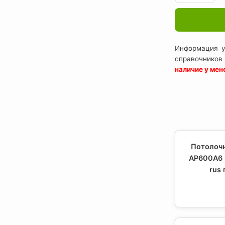
Информация у
справочников
наличие у ме
Потолочн
AP600A6 
rus 