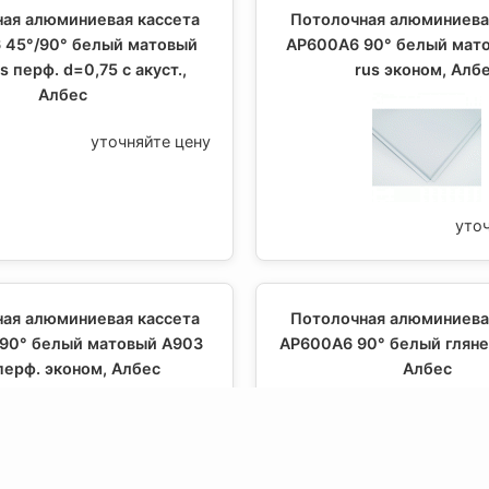
ая алюминиевая кассета
Потолочная алюминиева
 45°/90° белый матовый
AP600A6 90° белый мат
s перф. d=0,75 с акуст.,
rus эконом, Алб
Албес
уточняйте цену
уто
ая алюминиевая кассета
Потолочная алюминиева
90° белый матовый А903
AP600A6 90° белый глянец
перф. эконом, Албес
Албес
уточняйте цену
уто