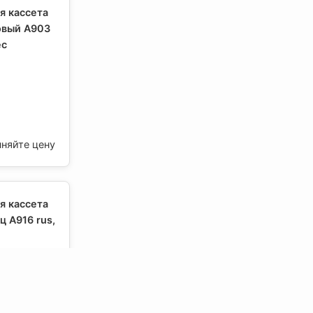
я кассета
овый А903
ес
чняйте цену
я кассета
 A916 rus,
чняйте цену