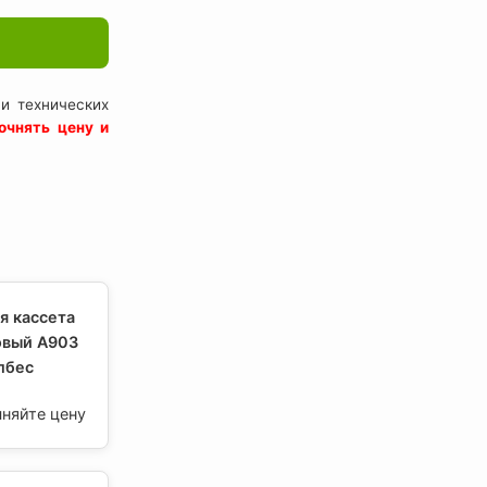
и технических
очнять цену и
я кассета
овый А903
Албес
чняйте цену