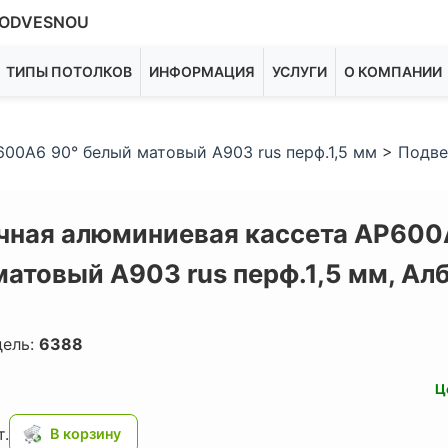
ODVESNOU
ТИПЫ ПОТОЛКОВ
ИНФОРМАЦИЯ
УСЛУГИ
О КОМПАНИИ
00A6 90° белый матовый А903 rus перф.1,5 мм
>
Подве
чная алюминиевая кассета AP600
матовый А903 rus перф.1,5 мм,
Ал
дель:
6388
Ц
.