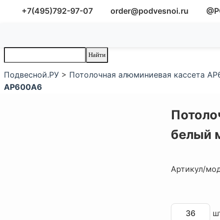
+7(495)792-97-07
order@podvesnoi.ru
@P
Подвесной.РУ
>
Потолочная алюминиевая кассета AP6
AP600A6
Потоло
белый 
Артикул/мо
шт