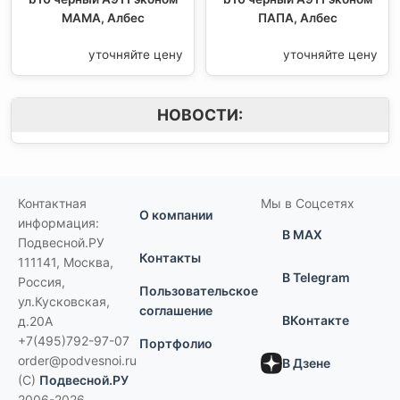
МАМА, Албес
ПАПА, Албес
уточняйте цену
уточняйте цену
НОВОСТИ:
Контактная
Мы в Соцсетях
О компании
информация:
В MAX
Подвесной.РУ
Контакты
111141
,
Москва,
В Telegram
Россия
,
Пользовательское
ул.Кусковская,
соглашение
ВКонтакте
д.20А
+7(495)792-97-07
Портфолио
order@podvesnoi.ru
В Дзене
(C)
Подвесной.РУ
2006-2026