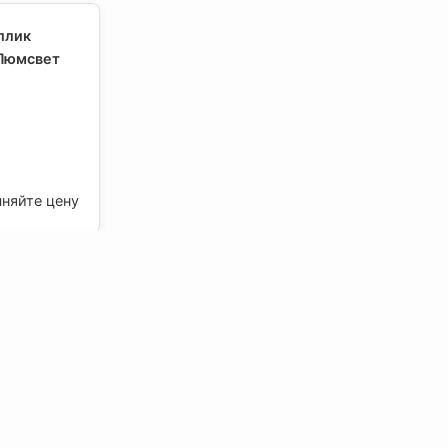
ллик
 Люмсвет
чняйте цену
 матовый
т