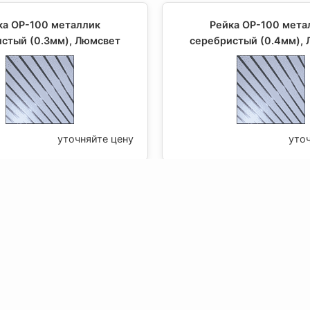
ка ОР-100 металлик
Рейка ОР-100 мета
стый (0.3мм), Люмсвет
серебристый (0.4мм),
уточняйте цену
уто
ка ОР-100 металлик
Рейка OP-150 алюминий
ый перф. 1.5 мм (0.4мм),
150 мм, Люмсве
Люмсвет