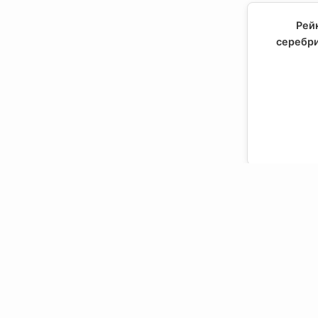
Рей
серебри
Рей
серебрист