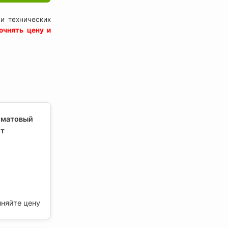
и технических
очнять цену и
 матовый
ет
чняйте цену