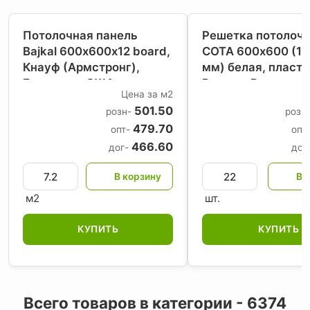
Потолочная панель
Решетка потолоч
Bajkal 600х600х12 board,
СОТА 600х600 (15
Кнауф (Армстронг)
,
мм) белая, пласти
Евросоюз-США
Россия
, Россия
Цена за м2
Ц
501.50
розн-
розн
479.70
опт-
опт
466.60
дог-
дог
м2
шт.
КУПИТЬ
КУПИТЬ
Всего товаров в категории - 6374