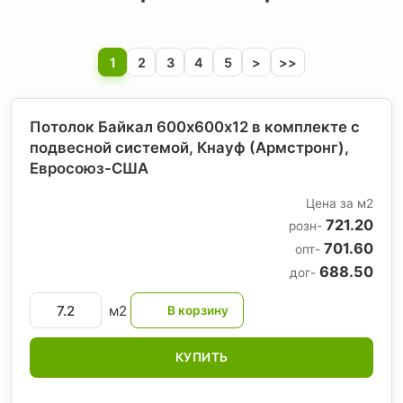
1
2
3
4
5
>
>>
Потолок Байкал 600x600х12 в комплекте с
подвесной системой, Кнауф (Армстронг)
,
Евросоюз-США
Цена за м2
721.20
розн-
701.60
опт-
688.50
дог-
м2
КУПИТЬ