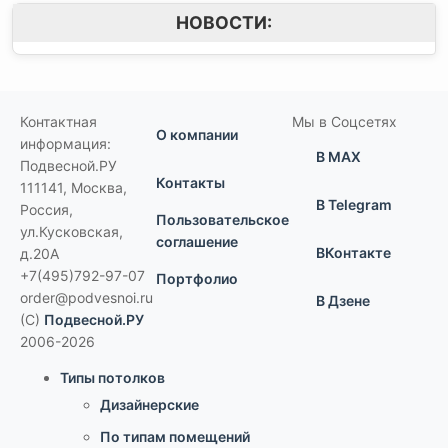
НОВОСТИ:
Контактная
Мы в Соцсетях
О компании
информация:
В MAX
Подвесной.РУ
Контакты
111141
,
Москва,
В Telegram
Россия
,
Пользовательское
ул.Кусковская,
соглашение
ВКонтакте
д.20А
+7(495)792-97-07
Портфолио
order@podvesnoi.ru
В Дзене
(C)
Подвесной.РУ
2006-2026
Типы потолков
Дизайнерские
По типам помещений