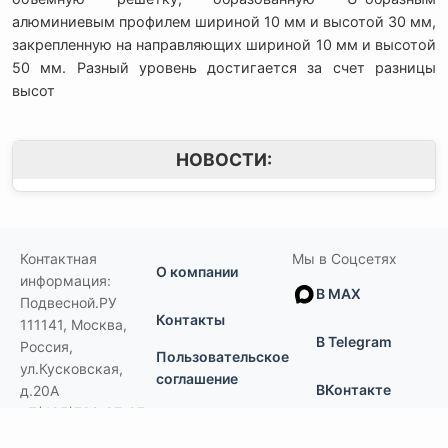
алюминиевым профилем шириной 10 мм и высотой 30 мм,
закрепленную на направляющих шириной 10 мм и высотой
50 мм. Разный уровень достигается за счет разницы
высот
НОВОСТИ:
Контактная
Мы в Соцсетях
О компании
информация:
В MAX
Подвесной.РУ
Контакты
111141
,
Москва,
В Telegram
Россия
,
Пользовательское
ул.Кусковская,
соглашение
ВКонтакте
д.20А
+7(495)792-97-07
Портфолио
order@podvesnoi.ru
В Дзене