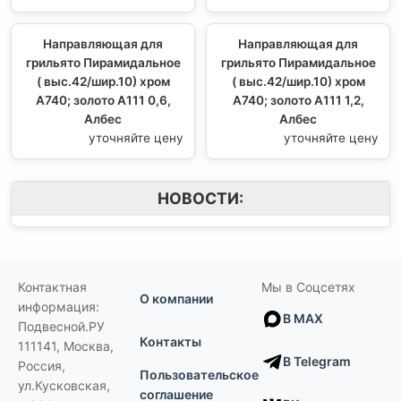
Направляющая для
Направляющая для
грильято Пирамидальное
грильято Пирамидальное
( выс.42/шир.10) хром
( выс.42/шир.10) хром
А740; золото А111 0,6,
А740; золото А111 1,2,
Албес
Албес
уточняйте цену
уточняйте цену
НОВОСТИ:
Контактная
Мы в Соцсетях
О компании
информация:
В MAX
Подвесной.РУ
Контакты
111141
,
Москва,
В Telegram
Россия
,
Пользовательское
ул.Кусковская,
соглашение