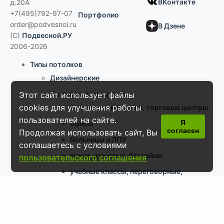
ВКонтакте
д.20А
+7(495)792-97-07
Портфолио
order@podvesnoi.ru
В Дзене
(C)
Подвесной.РУ
2006-2026
Типы потолков
Дизайнерские
По типам помещений
Этот сайт использует файлы
cookies для улучшения работы
большие помещения, торговые центры
пользователей на сайте.
Я
офисы
согласен
Продолжая использовать сайт, Вы
больницы и ЛПУ
соглашаетесь с условиями
кухни, душевые, бассейны
пользовательского соглашения
учебные классы, переговорные,
библиотеки
по типу конструкции
Армстронг, Экофон, минеральные