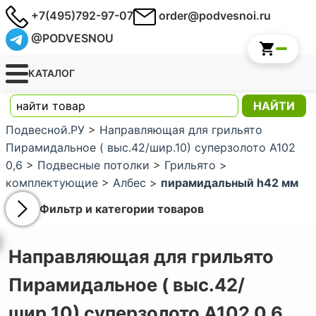
+7(495)792-97-07
order@podvesnoi.ru
@PODVESNOU
КАТАЛОГ
Подвесной.РУ
>
Направляющая для грильято
Пирамидальное ( выс.42/шир.10) суперзолото А102
0,6
>
Подвесные потолки
>
Грильято
>
комплектующие
>
Албес
>
пирамидальный h42 мм
Фильтр и категории товаров
Направляющая для грильято
Пирамидальное ( выс.42/
шир.10) суперзолото А102 0,6,