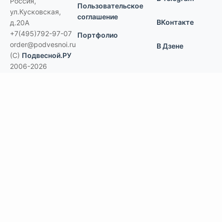
Россия
,
Пользовательское
ул.Кусковская,
соглашение
ВКонтакте
д.20А
+7(495)792-97-07
Портфолио
order@podvesnoi.ru
В Дзене
(C)
Подвесной.РУ
2006-2026
Типы потолков
Дизайнерские
По типам помещений
большие помещения, торговые центры
офисы
больницы и ЛПУ
кухни, душевые, бассейны
учебные классы, переговорные,
библиотеки
по типу конструкции