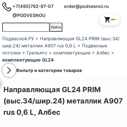
+7(495)792-97-07
order@podvesnoi.ru
@PODVESNOU
Подвесной.РУ
>
Направляющая GL24 PRIM (выс.34/
шир.24) металлик А907 rus 0,6 L
>
Подвесные
потолки
>
Грильято
>
комплектующие
>
Албес
>
комплектующие GL24
Фильтр и категории товаров
Направляющая GL24 PRIM
(выс.34/шир.24) металлик А907
rus 0,6 L,
Албес