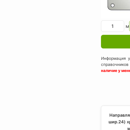
м
Информация у
справочников
наличие у ме
Направля
шир.24) х
м