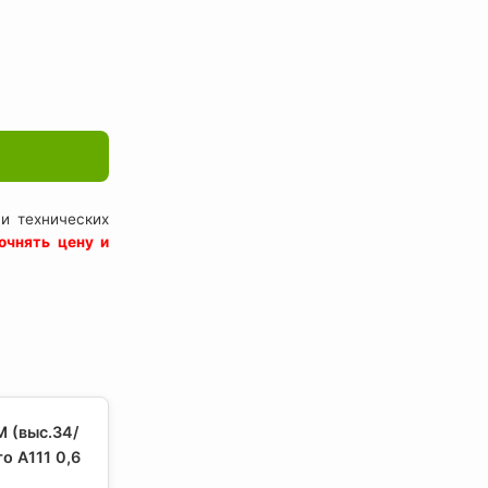
и технических
очнять цену и
 (выс.34/
о А111 0,6