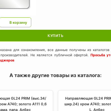
КУПИТЬ
казана для ознакомления, все данные получены из каталогов 
 производителей. Не является публичной офертой.
Просьба ут
неджеров
А также другие товары из каталога:
ющая GL24 PRIM (выс.34/
Направляющая GL24 PRIM
ром А740; золото А111 0,6
шир.24) хром А740; золот
ама, папа, Албес
L, Албес