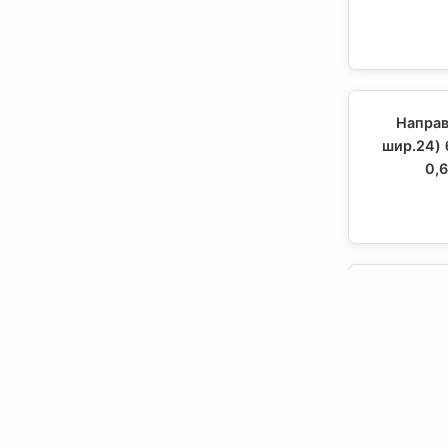
Направ
шир.24) 
0,6
Направ
шир.24)
м