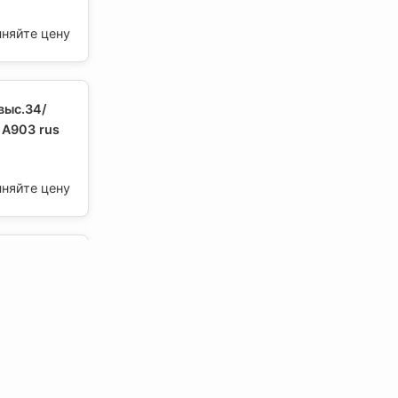
чняйте цену
выс.34/
 А903 rus
чняйте цену
выс.34/
us 0,6 L,