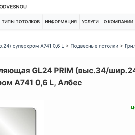
ODVESNOU
ТИПЫ ПОТОЛКОВ
ИНФОРМАЦИЯ
УСЛУГИ
О КОМПАНИИ
.24) суперхром А741 0,6 L
>
Подвесные потолки
>
Гри
ляющая GL24 PRIM (выс.34/шир.2
ом А741 0,6 L,
Албес
Ц