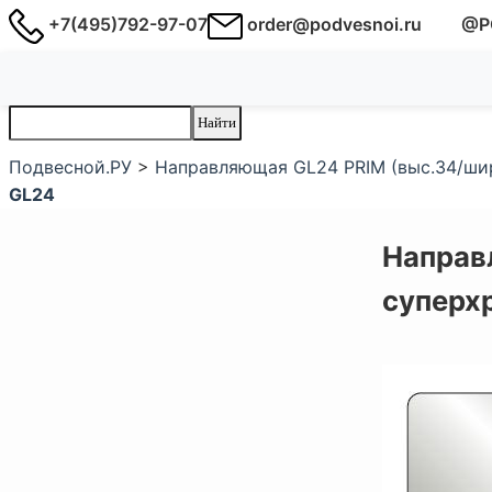
+7(495)792-97-07
order@podvesnoi.ru
@P
Подвесной.РУ
>
Направляющая GL24 PRIM (выс.34/шир
GL24
Направ
суперхр