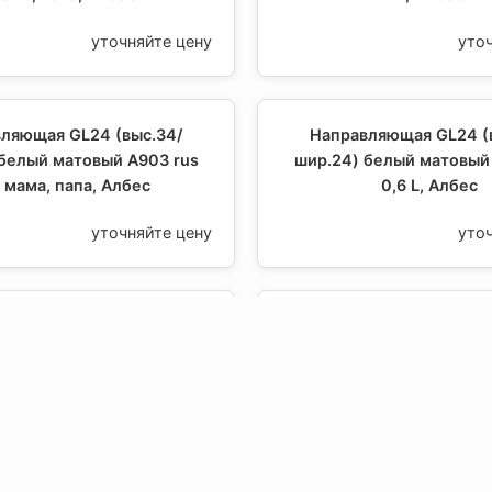
уточняйте цену
уто
ляющая GL24 (выс.34/
Направляющая GL24 (
белый матовый А903 rus
шир.24) белый матовый
 мама, папа, Албес
0,6 L, Албес
уточняйте цену
уто
ляющая GL24 (выс.34/
Направляющая GL24 (
 металлик А907 rus 0,6
шир.24) металлик А907 r
ама, папа, Албес
Албес