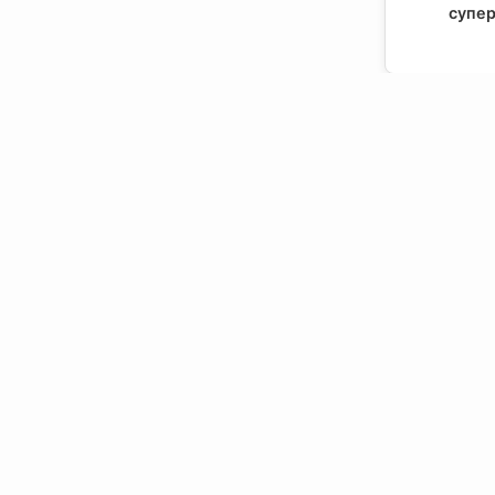
супер
Напра
Пирамид
супер
Напра
Пирамид
белый м
Контактная информация:
Подвесной.РУ