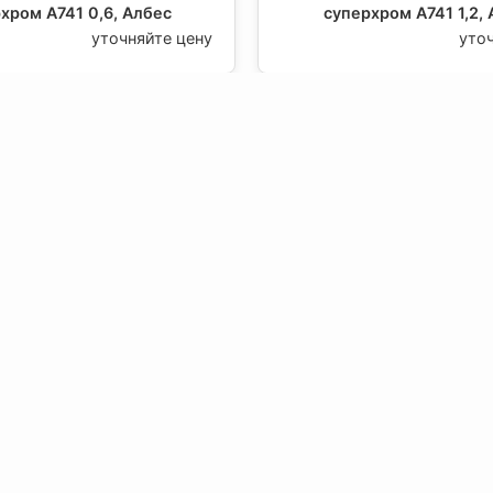
хром А741 0,6, Албес
суперхром А741 1,2,
уточняйте цену
уто
вляющая для грильято
Направляющая для гр
альное ( выс.42/шир.10)
Пирамидальное ( выс.42
хром А741 2,4, Албес
белый матовый А910 0,
уточняйте цену
уто
вляющая для грильято
Направляющая для гр
альное ( выс.42/шир.10)
Пирамидальное ( выс.42
атовый А910 1,2, Албес
белый матовый А910 2,
уточняйте цену
уто
О компании