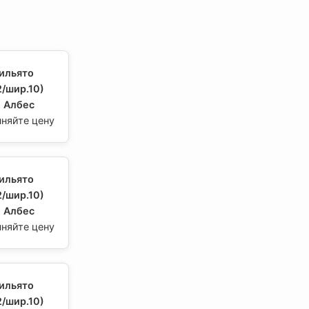
ильято
/шир.10)
, Албес
чняйте цену
ильято
/шир.10)
, Албес
чняйте цену
ильято
/шир.10)