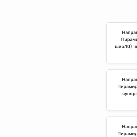
Напра
Пирами
шир.10) ч
Напра
Пирамид
суперз
Напра
Пирамид