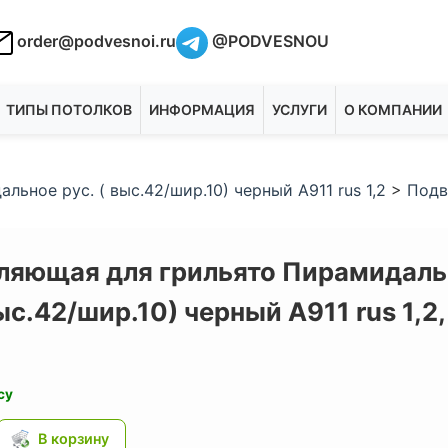
order@podvesnoi.ru
@PODVESNOU
ТИПЫ ПОТОЛКОВ
ИНФОРМАЦИЯ
УСЛУГИ
О КОМПАНИИ
ьное рус. ( выс.42/шир.10) черный А911 rus 1,2
>
Подв
ляющая для грильято Пирамидаль
выс.42/шир.10) черный А911 rus 1,2
су