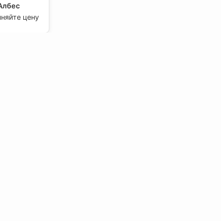
 Албес
чняйте цену
ильято
/шир.10)
6, Албес
чняйте цену
ильято
/шир.10)
4, Албес
чняйте цену
Мы в Соцсетях