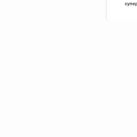
супер
Напра
Пирамид
суперхр
Напра
Пирамид
суперхр
Контактная информация:
Подвесной.РУ