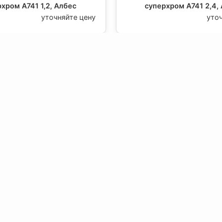
хром А741 1,2, Албес
суперхром А741 2,4,
уточняйте цену
уто
вляющая для грильято
Направляющая для гр
альное ( выс.42/шир.10)
Пирамидальное ( выс.42
ом-люкс А742 0,6, Албес
суперхром-люкс А742 1,
уточняйте цену
уто
вляющая для грильято
Направляющая для гр
альное ( выс.42/шир.10)
Пирамидальное ( выс.42
ом-люкс А742 2,4, Албес
белый матовый А910 2,
уточняйте цену
уто
О компании