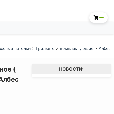
есные потолки
>
Грильято
>
комплектующие
>
Албес
ное (
НОВОСТИ:
Албес