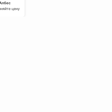
 Албес
чняйте цену
ильято
/шир.10)
2, Албес
чняйте цену
ильято
/шир.10)
4, Албес
чняйте цену
Мы в Соцсетях