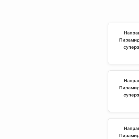
Напра
Пирамид
суперз
Напра
Пирамид
суперз
Напра
Пирамид