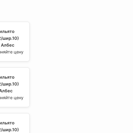
ильято
/шир.10)
, Албес
чняйте цену
ильято
/шир.10)
 Албес
чняйте цену
ильято
/шир.10)