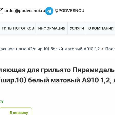
order@podvesnoi.ru
@PODVESNOU
ТИПЫ ПОТОЛКОВ
ИНФОРМАЦИЯ
УСЛУГИ
О КОМПАНИИ
льное ( выс.42/шир.10) белый матовый А910 1,2
>
Подв
ляющая для грильято Пирамидаль
шир.10) белый матовый А910 1,2,
су