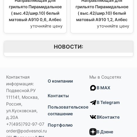
Направляющая для
Направляющая для
грильято Пирамидальное
грильято Пирамидальное
( выс.42/шир.10) белый
( выс.42/шир.10) белый
матовый А910 0,6, Албес
матовый А910 1,2, Албес
уточняйте цену
уточняйте цену
НОВОСТИ:
Контактная
Мы в Соцсетях
О компании
информация:
В MAX
Подвесной.РУ
Контакты
111141
,
Москва,
В Telegram
Россия
,
Пользовательское
ул.Кусковская,
соглашение
ВКонтакте
д.20А
+7(495)792-97-07
Портфолио
order@podvesnoi.ru
В Дзене