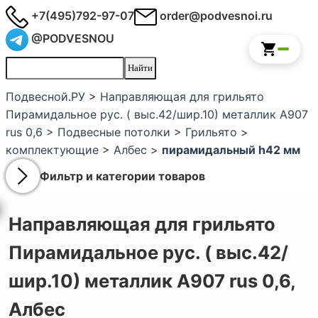
+7(495)792-97-07
order@podvesnoi.ru
@PODVESNOU
Подвесной.РУ
>
Направляющая для грильято
Пирамидальное рус. ( выс.42/шир.10) металлик А907
rus 0,6
>
Подвесные потолки
>
Грильято
>
комплектующие
>
Албес
>
пирамидальный h42 мм
Фильтр и категории товаров
Направляющая для грильято
Пирамидальное рус. ( выс.42/
шир.10) металлик А907 rus 0,6,
Албес