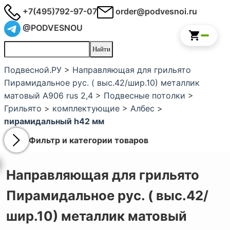
+7(495)792-97-07
order@podvesnoi.ru
@PODVESNOU
Подвесной.РУ
>
Направляющая для грильято
Пирамидальное рус. ( выс.42/шир.10) металлик
матовый А906 rus 2,4
>
Подвесные потолки
>
Грильято
>
комплектующие
>
Албес
>
пирамидальный h42 мм
Фильтр и категории товаров
Направляющая для грильято
Пирамидальное рус. ( выс.42/
шир.10) металлик матовый