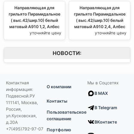
Направляющая для
Направляющая для
грильято Пирамидальное
грильято Пирамидальное
( выс.42/шир.10) белый
( выс.42/шир.10) белый
матовый А910 1,2, Албес
матовый А910 2,4, Албес
уточняйте цену
уточняйте цену
НОВОСТИ:
Контактная
Мы в Соцсетях
О компании
информация:
В MAX
Подвесной.РУ
Контакты
111141
,
Москва,
В Telegram
Россия
,
Пользовательское
ул.Кусковская,
соглашение
ВКонтакте
д.20А
+7(495)792-97-07
Портфолио