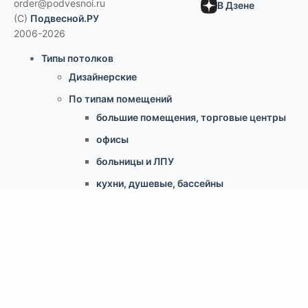
order@podvesnoi.ru
В Дзене
(C)
Подвесной.РУ
2006-2026
Типы потолков
Дизайнерские
По типам помещений
большие помещения, торговые центры
офисы
больницы и ЛПУ
кухни, душевые, бассейны
учебные классы, переговорные,
библиотеки
по типу конструкции
Армстронг, Экофон, минеральные
Грильято
Реечные