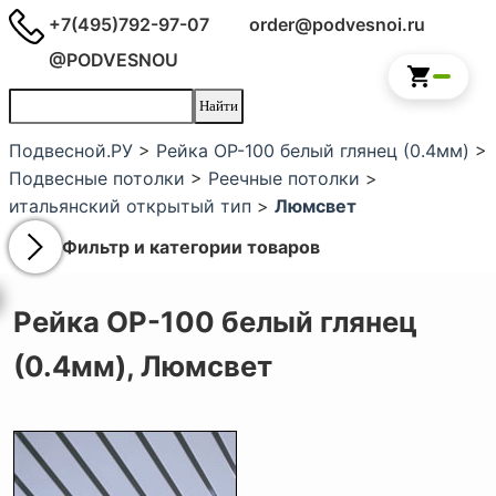
+7(495)792-97-07
order@podvesnoi.ru
@PODVESNOU
Подвесной.РУ
>
Рейка OР-100 белый глянец (0.4мм)
>
Подвесные потолки
>
Реечные потолки
>
итальянский открытый тип
>
Люмсвет
Фильтр и категории товаров
Рейка OР-100 белый глянец
(0.4мм),
Люмсвет